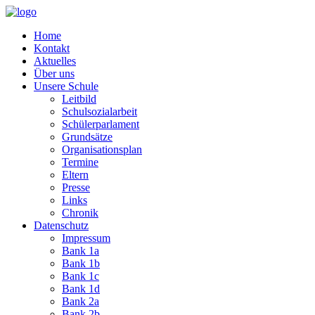
Home
Kontakt
Aktuelles
Über uns
Unsere Schule
Leitbild
Schulsozialarbeit
Schülerparlament
Grundsätze
Organisationsplan
Termine
Eltern
Presse
Links
Chronik
Datenschutz
Impressum
Bank 1a
Bank 1b
Bank 1c
Bank 1d
Bank 2a
Bank 2b